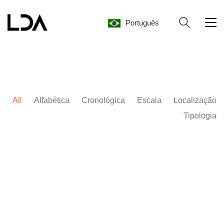
Português
All
Alfabética
Cronológica
Escala
Localização
Tipologia
Português